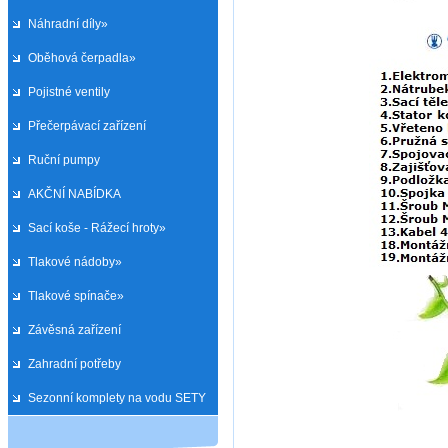
Náhradní díly»
Oběhová čerpadla»
Pojistné ventily
Přečerpávací zařízení
Ruční pumpy
AKČNÍ NABÍDKA
Sací koše - Rážecí hroty»
Tlakové nádoby»
Tlakové spínače»
Závěsná zařízení
Zahradní potřeby
Sezonní komplety na vodu SETY