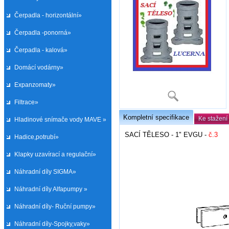
Čerpadla - horizontální»
Čerpadla -ponorná»
Čerpadla - kalová»
Domácí vodárny»
Expanzomaty»
Filtrace»
Kompletní specifikace
Ke stažení
Hladinové snímače vody MAVE »
SACÍ TĚLESO - 1" EVGU -
č.3
Hadice,potrubí»
Klapky uzavírací a regulační»
Náhradní díly SIGMA»
Náhradní díly Alfapumpy »
Náhradní díly- Ruční pumpy»
Náhradní díly-Spojky,vaky»