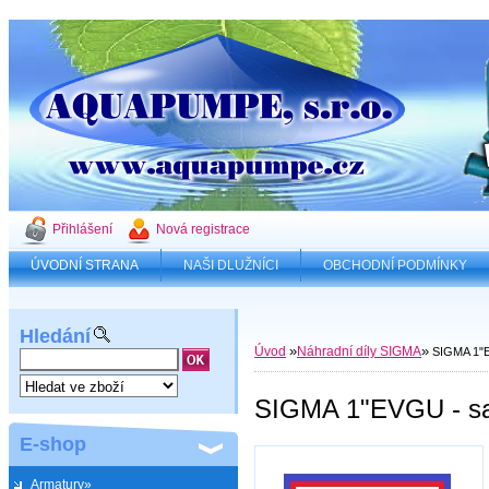
Přihlášení
Nová registrace
ÚVODNÍ STRANA
NAŠI DLUŽNÍCI
OBCHODNÍ PODMÍNKY
Hledání
»
»
Úvod
Náhradní díly SIGMA
SIGMA 1"E
SIGMA 1"EVGU - sac
E-shop
Armatury»