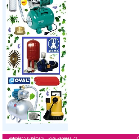
Vytvořeno systémem
www.webareal.cz