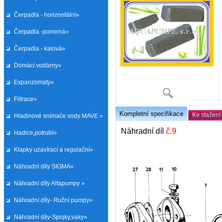
Čerpadla - horizontální»
Čerpadla -ponorná»
Čerpadla - kalová»
Domácí vodárny»
Expanzomaty»
Filtrace»
Kompletní specifikace
Ke stažení
Hladinové snímače vody MAVE »
Náhradní díl
č.9
Hadice,potrubí»
Klapky uzavírací a regulační»
Náhradní díly SIGMA»
Náhradní díly Alfapumpy »
Náhradní díly- Ruční pumpy»
Náhradní díly-Spojky,vaky»