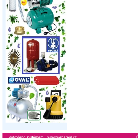
Vytvořeno systémem
www.webareal.cz