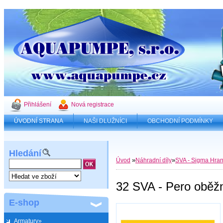
Přihlášení
Nová registrace
ÚVODNÍ STRANA
NAŠI DLUŽNÍCI
OBCHODNÍ PODMÍNKY
Hledání
»
»
Úvod
Náhradní díly
SVA - Sigma Hran
32 SVA - Pero oběž
E-shop
Armatury»