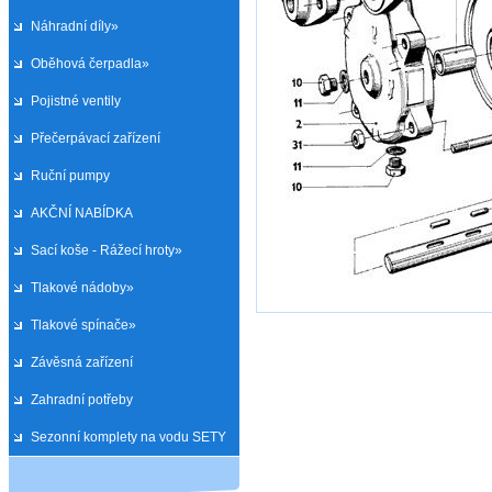
Náhradní díly»
Oběhová čerpadla»
Pojistné ventily
Přečerpávací zařízení
Ruční pumpy
AKČNÍ NABÍDKA
Sací koše - Rážecí hroty»
Tlakové nádoby»
Tlakové spínače»
Závěsná zařízení
Zahradní potřeby
Sezonní komplety na vodu SETY